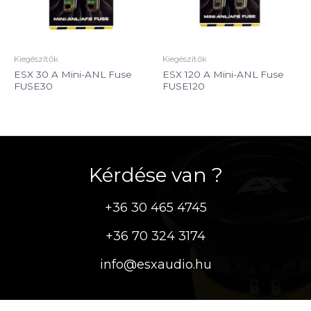
Kiegészítők
Kiegészítők
ESX 30 A Mini-ANL Fuse
ESX 120 A Mini-ANL Fuse
FUSE30
FUSE120
Kérdése van ?
+36 30 465 4745
+36 70 324 3174
info@esxaudio.hu