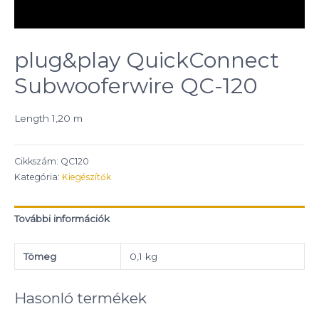
plug&play QuickConnect
Subwooferwire QC-120
Length 1,20 m
Cikkszám:
QC120
Kategória:
Kiegészítők
További információk
Tömeg
0,1 kg
Hasonló termékek