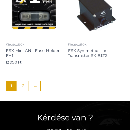
Kiegészítők
Kiegészítők
ESX Mini-ANL Fuse Holder
ESX Symmetric Line
FH1
Transmitter SX-BLT2
12 990
Ft
1
2
→
Kérdése van ?