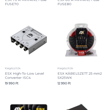
FUSE70
FUSE80
Kiegészítők
Kiegészítők
ESX High-To-Low Level
ESX KÁBELSZETT 25 mm2
Converter ISC4
SX25WK
19 990
Ft
12 990
Ft